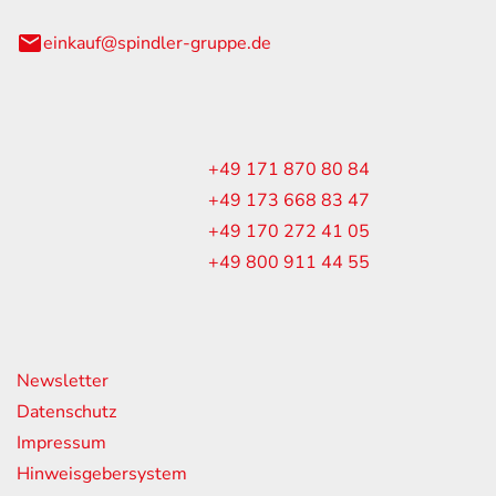
einkauf@spindler-gruppe.de
enst
+49 171 870 80 84
+49 173 668 83 47
im:
+49 170 272 41 05
+49 800 911 44 55
ende Links
Newsletter
Datenschutz
Impressum
Hinweisgebersystem